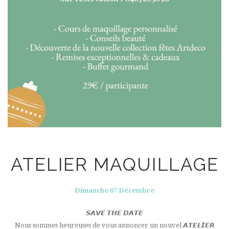
ATELIER MAQUILLAGE
Dimanche 07 Décembre
𝙎𝘼𝙑𝙀 𝙏𝙃𝙀 𝘿𝘼𝙏𝙀
Nous sommes heureuses de vous annoncer un nouvel 𝘼𝙏𝙀𝙇𝙄𝙀𝙍