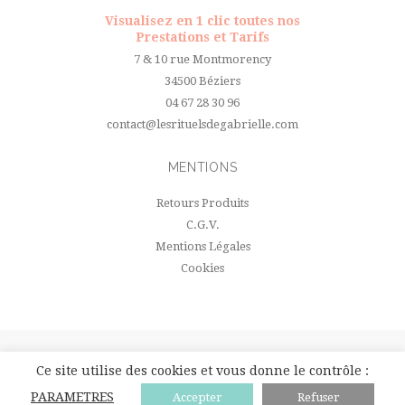
Visualisez en 1 clic toutes nos
Prestations et Tarifs
7 & 10 rue Montmorency
34500 Béziers
04 67 28 30 96
contact@lesrituelsdegabrielle.com
MENTIONS
Retours Produits
C.G.V.
Mentions Légales
Cookies
Ⓒ 2019 Rituels de Gabrielle. Tous droits réservés - Réalisation site
Ce site utilise des cookies et vous donne le contrôle :
internet par
Studio Calyweb
PARAMETRES
Accepter
Refuser