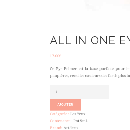
ALL IN ONE E
17.00
€
Ce Eye Primer est la base parfaite pour le 
paupières, rend les couleurs des fards plus lu
quantité
de
All
AJOUTER
in
Catégorie :
Les Yeux
One
Contenance :
Pot 5mL
Eye
Brand:
Artdeco
Primer