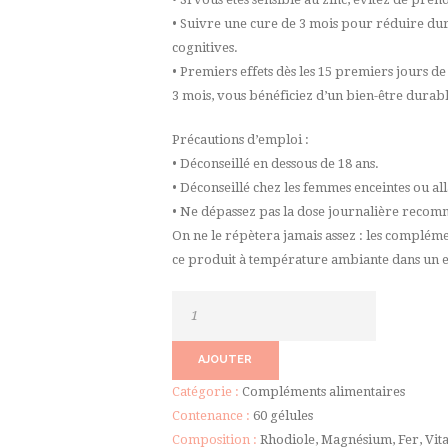
• Suivre une cure de 3 mois pour réduire dur
cognitives.
• Premiers effets dès les 15 premiers jours de 
3 mois, vous bénéficiez d’un bien-être durab
Précautions d’emploi :
• Déconseillé en dessous de 18 ans.
• Déconseillé chez les femmes enceintes ou all
• Ne dépassez pas la dose journalière recomm
On ne le répètera jamais assez : les compléme
ce produit à température ambiante dans un e
quantité
de
Cure
AJOUTER
multivitamines+
Catégorie :
Compléments alimentaires
Contenance :
60 gélules
Composition :
Rhodiole, Magnésium, Fer, Vit