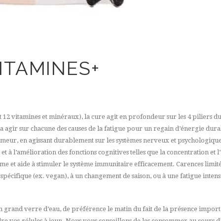
ITAMINES+
ont 12 vitamines et minéraux), la cure agit en profondeur sur les 4 piliers d
a agir sur chacune des causes de la fatigue pour un regain d’énergie dura
umeur, en agissant durablement sur les systèmes nerveux et psychologiqu
t à l’amélioration des fonctions cognitives telles que la concentration et 
sme et aide à stimuler le système immunitaire efficacement. Carences limit
 spécifique (ex. vegan), à un changement de saison, ou à une fatigue intens
un grand verre d’eau, de préférence le matin du fait de la présence import
endre vos gélules à jeun. Nous vous conseillons de les consommer au cours d