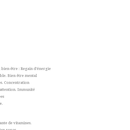
u bien-être : Regain d’énergie
ble. Bien être mental
es. Concentration
l’attention. Immunité
ées
e.
ante de vitamines.
’un repas.