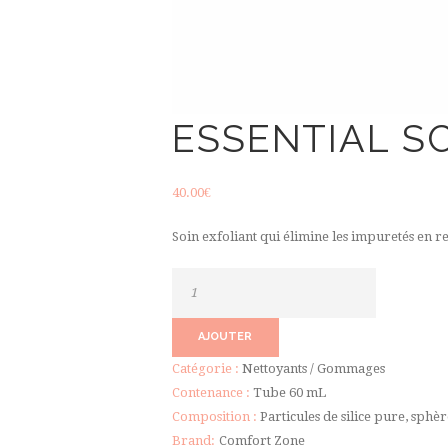
ESSENTIAL S
40.00
€
Soin exfoliant qui élimine les impuretés en re
quantité
de
Essential
AJOUTER
Scrub
Catégorie :
Nettoyants / Gommages
Contenance :
Tube 60 mL
Composition :
Particules de silice pure, sphè
Brand:
Comfort Zone