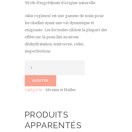
99,5% d’ingrédients d’origine naturelle.
/skin regimen/ est une gamme de soins pour
les citadins ayant une vie dynamique et
exigeante. Les formules ciblent la plupart des
effets sur la peau liés au stress:
déshydratation, teint terne, rides,
imperfections.
quantité
de
HA
AJOUTER
Jelly
Catégorie :
Sérums et Huiles
sérum
PRODUITS
APPARENTÉS