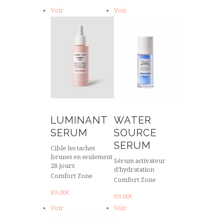
Voir
Voir
LUMINANT
WATER
SERUM
SOURCE
SERUM
Cible les taches
brunes en seulement
Sérum activateur
28 jours
d’hydratation
Comfort Zone
Comfort Zone
89.00
€
69.00
€
Voir
Voir