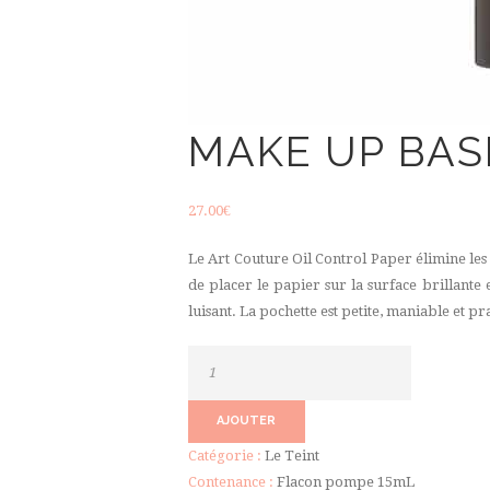
MAKE UP BAS
27.00
€
Le Art Couture Oil Control Paper élimine les 
de placer le papier sur la surface brillante
luisant. La pochette est petite, maniable et 
quantité
de
Make
AJOUTER
Up
Catégorie :
Le Teint
Base
Contenance :
Flacon pompe 15mL