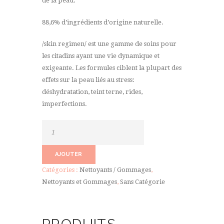
de la peau.
88,6% d’ingrédients d’origine naturelle.
/skin regimen/ est une gamme de soins pour
les citadins ayant une vie dynamique et
exigeante. Les formules ciblent la plupart des
effets sur la peau liés au stress:
déshydratation, teint terne, rides,
imperfections.
quantité
de
Skin
AJOUTER
régimen
Catégories :
Nettoyants / Gommages
,
detox
Nettoyants et Gommages
,
Sans Catégorie
cleanser