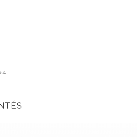
e E.
NTÉS