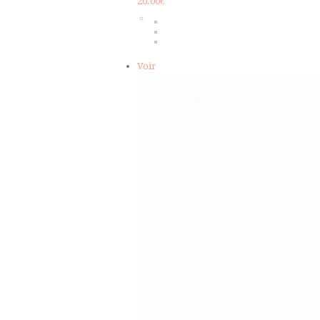
20.00
€
Voir