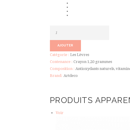
quantité
de
Soft
AJOUTER
Lip
Catégorie :
Les Lèvres
Liner
Contenance :
Crayon 1,20 grammes
Waterproof
Composition :
Antioxydants naturels, vitamin
Brand:
Artdeco
PRODUITS APPARE
Voir