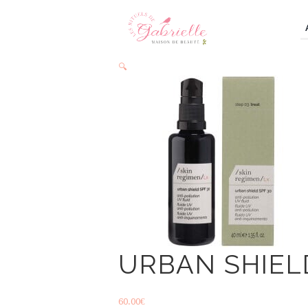
🔍
URBAN SHIEL
60.00
€