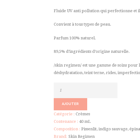
Fluide UV anti pollution qui perfectionne et i
Convient à tous types de peau.
Parfum 100% naturel.
89,5% d’ingrédients d’origine naturelle.
/skin regimen/ est une gamme de soins pour les
déshydratation, teint terne, rides, imperfecti
quantité
de
Urban
AJOUTER
Shield
Catégorie :
Crèmes
SPF30
Contenance :
40 mL
Composition :
Pissenlit, indigo sauvage, épin
Brand:
Skin Regimen