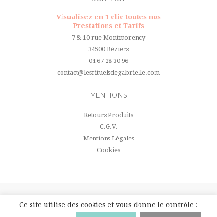
Visualisez en 1 clic toutes nos
Prestations et Tarifs
7 & 10 rue Montmorency
34500 Béziers
04 67 28 30 96
contact@lesrituelsdegabrielle.com
MENTIONS
Retours Produits
C.G.V.
Mentions Légales
Cookies
Ⓒ 2019 Rituels de Gabrielle. Tous droits réservés - Réalisation site
Ce site utilise des cookies et vous donne le contrôle :
internet par
Studio Calyweb