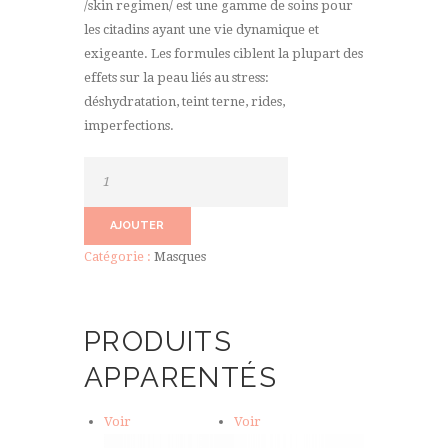
/skin regimen/ est une gamme de soins pour
les citadins ayant une vie dynamique et
exigeante. Les formules ciblent la plupart des
effets sur la peau liés au stress:
déshydratation, teint terne, rides,
imperfections.
quantité
de
Charcoal
AJOUTER
mask
Catégorie :
Masques
PRODUITS
APPARENTÉS
Voir
Voir