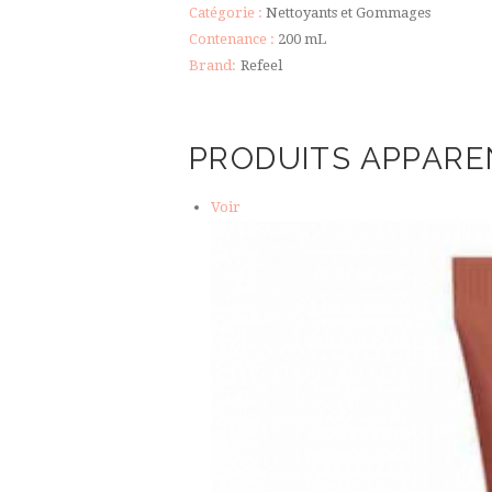
Catégorie :
Nettoyants et Gommages
Milky
Contenance :
200 mL
Way
Brand:
Refeel
PRODUITS APPARE
Voir