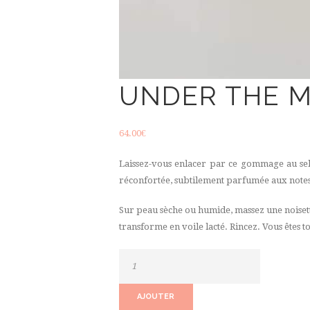
UNDER THE M
64.00
€
Laissez-vous enlacer par ce gommage au sel
réconfortée, subtilement parfumée aux note
Sur peau sèche ou humide, massez une noiset
transforme en voile lacté. Rincez. Vous êtes t
quantité
de
Under
AJOUTER
the